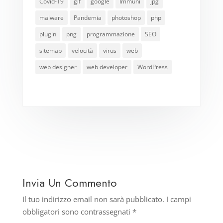
Covid-19
gif
google
Immuni
jpg
malware
Pandemia
photoshop
php
plugin
png
programmazione
SEO
sitemap
velocità
virus
web
web designer
web developer
WordPress
Invia Un Commento
Il tuo indirizzo email non sarà pubblicato.
I campi
obbligatori sono contrassegnati
*