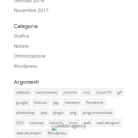
Gennaio 2018
Novembre 2017
Categorie
Grafica
Notizie
Ottimizzazione
Wordpress
Argomenti
adblock
caricamento
chrome
cms
Covid-19
gif
google
Immuni
jpg
malware
Pandemia
photoshop
php
plugin
png
programmazione
SEO
sitemap
velocità
virus
web
web designer
web developer
Wordpress