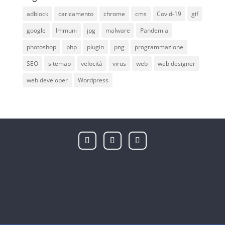
adblock
caricamento
chrome
cms
Covid-19
gif
google
Immuni
jpg
malware
Pandemia
photoshop
php
plugin
png
programmazione
SEO
sitemap
velocità
virus
web
web designer
web developer
Wordpress