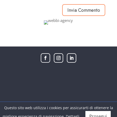
Questo sito web utilizza i cookies per assicurarti di ottenere la
Copyright © 2026 |
Webbi
Tutti i dritti riservati |
Privacy
Prosegui
Policy
migliore esperienza di navigazione.
Dettagli
.